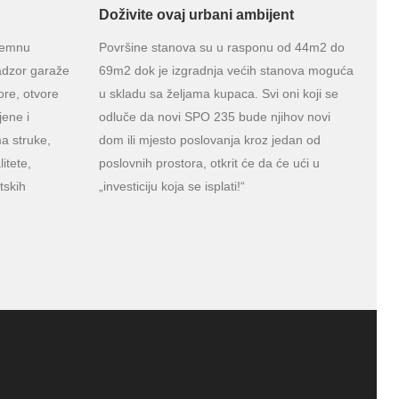
Doživite ovaj urbani ambijent
dzemnu
Površine stanova su u rasponu od 44m2 do
adzor garaže
69m2 dok je izgradnja većih stanova moguća
ore, otvore
u skladu sa željama kupaca. Svi oni koji se
jene i
odluče da novi SPO 235 bude njihov novi
a struke,
dom ili mjesto poslovanja kroz jedan od
itete,
poslovnih prostora, otkrit će da će ući u
tskih
„investiciju koja se isplati!“