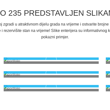
O 235 PREDSTAVLJEN SLIK
 zgradi u atraktivnom dijelu grada na vrijeme i ostvarite brojne 
i rezervišite stan na vrijeme! Slike enterijera su informativnog k
pokazni primjer.
Novogradnja SPO 235
Prodaja stanova u Mostaru
Novogradnja SPO 235
Prodaja stanova u Mostaru
Novogradnja SPO 235
Prodaja stanova u Mostaru