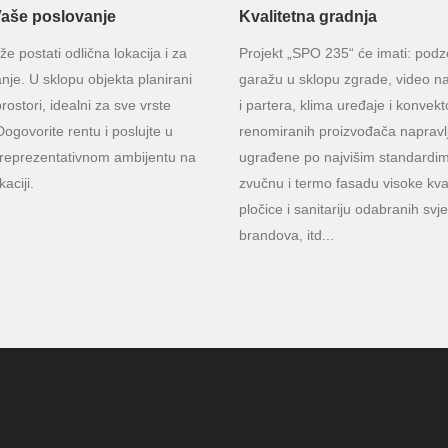
 Vaše poslovanje
Kvalitetna gradnja
 postati odlična lokacija i za
Projekt „SPO 235“ će imati: po
nje. U sklopu objekta planirani
garažu u sklopu zgrade, video n
rostori, idealni za sve vrste
i partera, klima uređaje i konvekt
ogovorite rentu i poslujte u
renomiranih proizvođača napravl
reprezentativnom ambijentu na
ugrađene po najvišim standardim
kaciji.
zvučnu i termo fasadu visoke kval
pločice i sanitariju odabranih svje
brandova, itd...