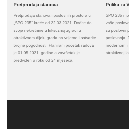
Pretprodaja stanova
Prilika za
Pretprodaja stanova i poslovnih prostora u
SPO 235 može
„SPO 235“ kreće od 22.03.2021. Dođite do
vaše poslova
svoje nekretnine u luksuznoj zgradi u
su poslovni p
atraktivnom dijelu grada na vrijeme i ostvarite
poslovanja. D
brojne pogodnosti. Planirani početak radova
modernom i 
je 01.05.2021. godine a završetak je
atraktivnoj lo
predviđen u roku od 24 mjeseca.