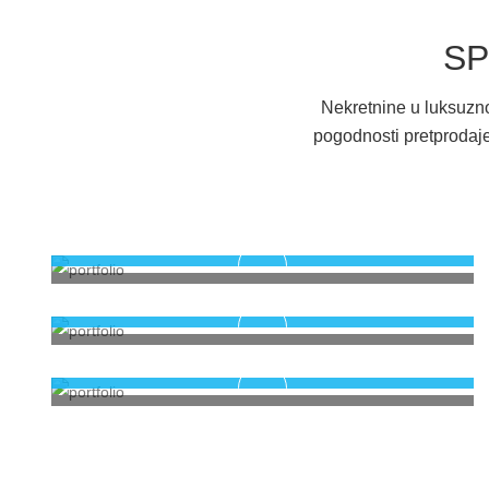
SP
Nekretnine u luksuznoj
pogodnosti pretprodaje 
Novogradnja SPO 235
Prodaja stanova u Mostaru
Novogradnja SPO 235
Prodaja stanova u Mostaru
Novogradnja SPO 235
Prodaja stanova u Mostaru