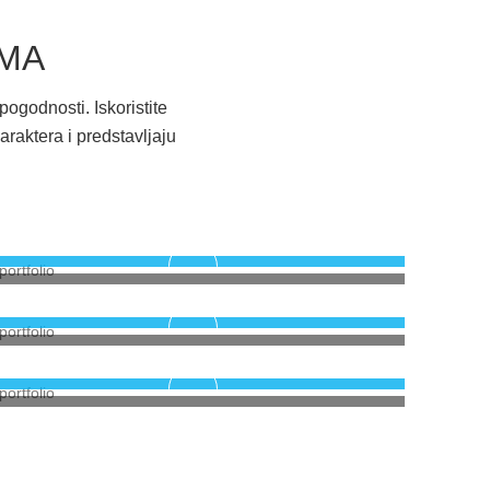
AMA
pogodnosti. Iskoristite
araktera i predstavljaju
Novogradnja SPO 235
Prodaja stanova u Mostaru
Novogradnja SPO 235
Prodaja stanova u Mostaru
Novogradnja SPO 235
Prodaja stanova u Mostaru